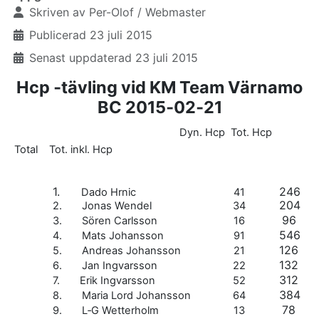
Skriven av
Per-Olof / Webmaster
Publicerad 23 juli 2015
Senast uppdaterad 23 juli 2015
Hcp ‐tävling vid KM Team Värnamo
BC 2015‐02‐21
Dyn. Hcp Tot. Hcp
Total Tot. inkl. Hcp
1.
246
Dado Hrnic
41
204
2. Jonas Wendel
34
96
3. Sören Carlsson
16
546
4. Mats Johansson
91
126
5. Andreas Johansson
21
132
6. Jan Ingvarsson
22
312
7. Erik Ingvarsson
52
384
8. Maria Lord Johansson
64
78
9. L‐G Wetterholm
13