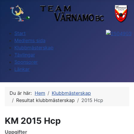
Start
Medlems sida
Klubbmästerskap
Tävlingar
Sponsorer
Länkar
Du är här:
Hem
Klubbmästerskap
Resultat klubbmästerskap
2015 Hcp
KM 2015 Hcp
Uppgifter