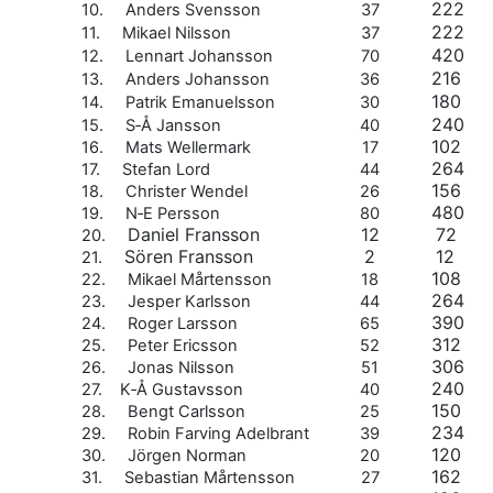
222
10. Anders Svensson
37
222
11. Mikael Nilsson
37
420
12. Lennart Johansson
70
216
13. Anders Johansson
36
180
14. Patrik Emanuelsson
30
240
15. S‐Å Jansson
40
102
16. Mats Wellermark
17
264
17. Stefan Lord
44
156
18. Christer Wendel
26
480
19. N‐E Persson
80
Daniel Fransson
12
72
20.
Sören Fransson
2
12
21.
108
22. Mikael Mårtensson
18
264
23. Jesper Karlsson
44
390
24. Roger Larsson
65
312
25. Peter Ericsson
52
306
26. Jonas Nilsson
51
240
27. K‐Å Gustavsson
40
150
28. Bengt Carlsson
25
234
29. Robin Farving Adelbrant
39
120
30. Jörgen Norman
20
162
31. Sebastian Mårtensson
27