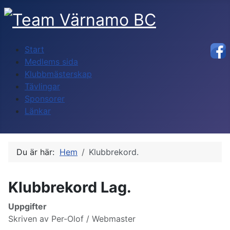
Start
Medlems sida
Klubbmästerskap
Tävlingar
Sponsorer
Länkar
Du är här:
Hem
Klubbrekord.
Klubbrekord Lag.
Uppgifter
Skriven av
Per-Olof / Webmaster