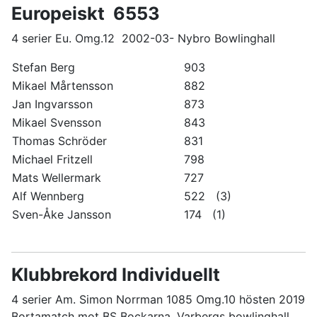
Europeiskt 6553
4 serier Eu. Omg.12 2002-03- Nybro Bowlinghall
Stefan Berg
903
Mikael Mårtensson
882
Jan Ingvarsson
873
Mikael Svensson
843
Thomas Schröder
831
Michael Fritzell
798
Mats Wellermark
727
Alf Wennberg
522 (3)
Sven-Åke Jansson
174 (1)
Klubbrekord Individuellt
4 serier Am. Simon Norrman 1085 Omg.10 hösten 2019
Bortamatch mot BS Bockarna, Varbergs bowlinghall.