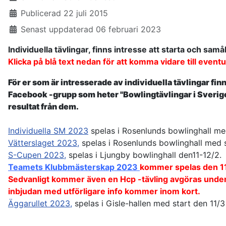
Publicerad 22 juli 2015
Senast uppdaterad 06 februari 2023
Individuella tävlingar, finns intresse att starta och sam
Klicka på blå text nedan för att komma vidare till event
För er som är intresserade av individuella tävlingar fin
Facebook -grupp som heter "Bowlingtävlingar i Sverige"
resultat från dem.
Individuella SM 2023
spelas i Rosenlunds bowlinghall me
Vätterslaget 2023,
spelas i Rosenlunds bowlinghall med s
S-Cupen 2023,
spelas i Ljungby bowlinghall den11-12/2.
Teamets Klubbmästerskap 2023
kommer spelas den 11/
Sedvanligt kommer även en Hcp -tävling avgöras under
inbjudan med utförligare info kommer inom kort.
Äggarullet 2023,
spelas i Gisle-hallen med start den 11/3